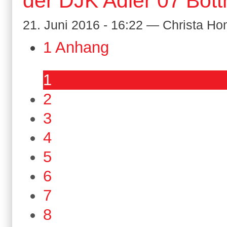
der DJK Adler 07 Bott
21. Juni 2016 - 16:22 — Christa 
1 Anhang
1
2
3
4
5
6
7
8