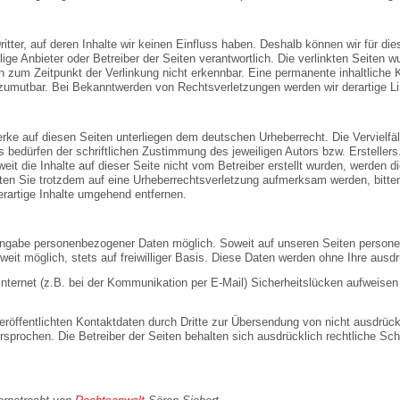
itter, auf deren Inhalte wir keinen Einfluss haben. Deshalb können wir für 
weilige Anbieter oder Betreiber der Seiten verantwortlich. Die verlinkten Seite
 zum Zeitpunkt der Verlinkung nicht erkennbar. Eine permanente inhaltliche Ko
 zumutbar. Bei Bekanntwerden von Rechtsverletzungen werden wir derartige 
Werke auf diesen Seiten unterliegen dem deutschen Urheberrecht. Die Vervielfäl
bedürfen der schriftlichen Zustimmung des jeweiligen Autors bzw. Erstellers
eit die Inhalte auf dieser Seite nicht vom Betreiber erstellt wurden, werden d
llten Sie trotzdem auf eine Urheberrechtsverletzung aufmerksam werden, bitt
rartige Inhalte umgehend entfernen.
 Angabe personenbezogener Daten möglich. Soweit auf unseren Seiten person
weit möglich, stets auf freiwilliger Basis. Diese Daten werden ohne Ihre aus
Internet (z.B. bei der Kommunikation per E-Mail) Sicherheitslücken aufweise
öffentlichten Kontaktdaten durch Dritte zur Übersendung von nicht ausdrück
ersprochen. Die Betreiber der Seiten behalten sich ausdrücklich rechtliche Sc