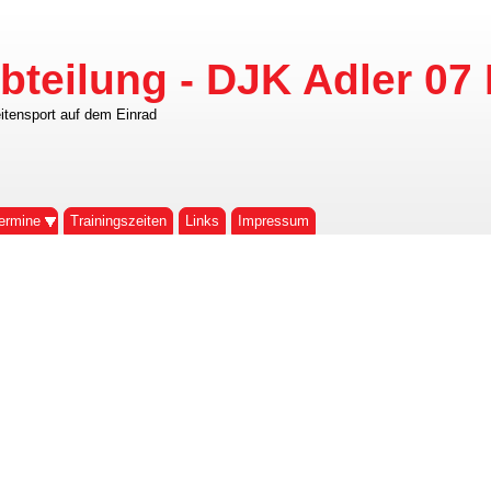
bteilung - DJK Adler 07 
itensport auf dem Einrad
ermine
Trainingszeiten
Links
Impressum