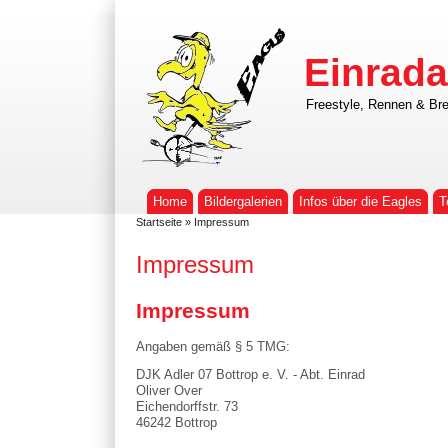
Einrada
Freestyle, Rennen & Bre
Home
Bildergalerien
Infos über die Eagles
T
Startseite
» Impressum
Impressum
Impressum
Angaben gemäß § 5 TMG:
DJK Adler 07 Bottrop e. V. - Abt. Einrad
Oliver Over
Eichendorffstr. 73
46242 Bottrop