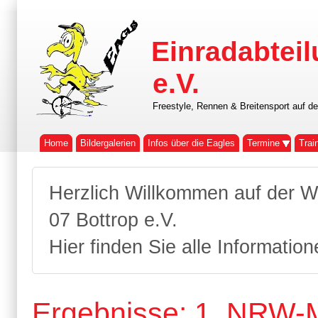
Einradabteil
e.V.
Freestyle, Rennen & Breitensport auf d
Home
Bildergalerien
Infos über die Eagles
Termine
Trai
Herzlich Willkommen auf der W
07 Bottrop e.V.
Hier finden Sie alle Informatio
Ergebnisse: 1. NRW-M