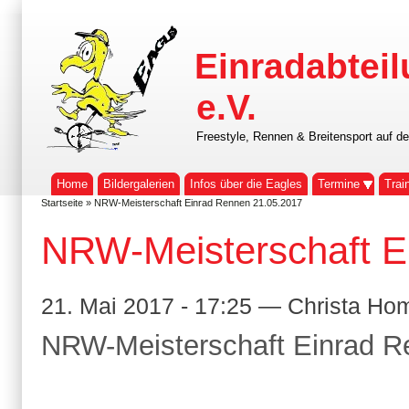
Einradabteil
e.V.
Freestyle, Rennen & Breitensport auf d
Home
Bildergalerien
Infos über die Eagles
Termine
Trai
Startseite
» NRW-Meisterschaft Einrad Rennen 21.05.2017
NRW-Meisterschaft E
21. Mai 2017 - 17:25 — Christa H
NRW-Meisterschaft Einrad 