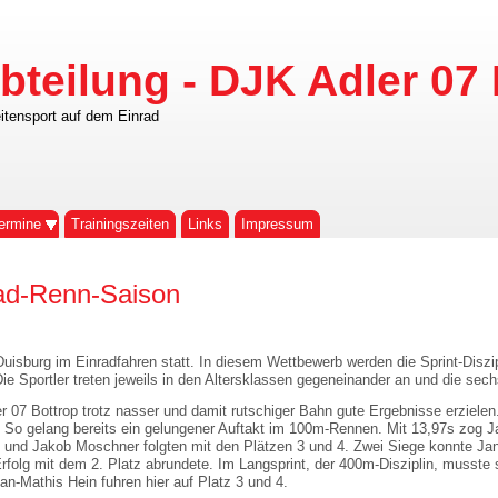
bteilung - DJK Adler 07 
itensport auf dem Einrad
ermine
Trainingszeiten
Links
Impressum
nrad-Renn-Saison
 Duisburg im Einradfahren statt. In diesem Wettbewerb werden die Sprint-Dis
 Sportler treten jeweils in den Altersklassen gegeneinander an und die sechs 
 07 Bottrop trotz nasser und damit rutschiger Bahn gute Ergebnisse erzielen
. So gelang bereits ein gelungener Auftakt im 100m-Rennen. Mit 13,97s zog Ja
nz und Jakob Moschner folgten mit den Plätzen 3 und 4. Zwei Siege konnte Ja
rfolg mit dem 2. Platz abrundete. Im Langsprint, der 400m-Disziplin, musst
n-Mathis Hein fuhren hier auf Platz 3 und 4.