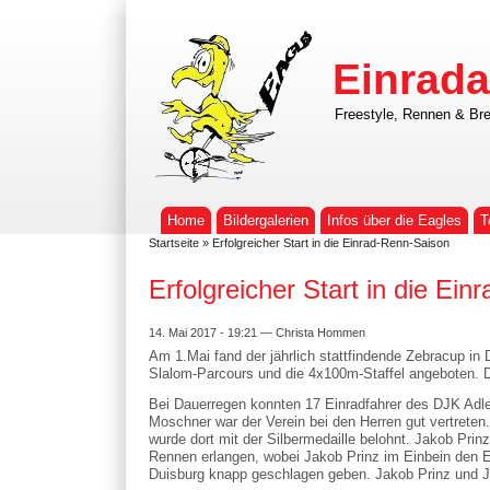
Einrada
Freestyle, Rennen & Bre
Home
Bildergalerien
Infos über die Eagles
T
Startseite
» Erfolgreicher Start in die Einrad-Renn-Saison
Erfolgreicher Start in die Ei
14. Mai 2017 - 19:21 — Christa Hommen
Am 1.Mai fand der jährlich stattfindende Zebracup in
Slalom-Parcours und die 4x100m-Staffel angeboten. Die
Bei Dauerregen konnten 17 Einradfahrer des DJK Adler
Moschner war der Verein bei den Herren gut vertreten
wurde dort mit der Silbermedaille belohnt. Jakob Pri
Rennen erlangen, wobei Jakob Prinz im Einbein den E
Duisburg knapp geschlagen geben. Jakob Prinz und Ja