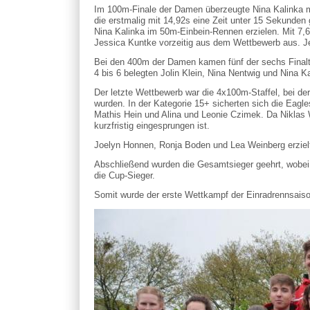
Im 100m-Finale der Damen überzeugte Nina Kalinka mit
die erstmalig mit 14,92s eine Zeit unter 15 Sekunden
Nina Kalinka im 50m-Einbein-Rennen erzielen. Mit 7,65
Jessica Kuntke vorzeitig aus dem Wettbewerb aus. Jed
Bei den 400m der Damen kamen fünf der sechs Finalte
4 bis 6 belegten Jolin Klein, Nina Nentwig und Nina K
Der letzte Wettbewerb war die 4x100m-Staffel, bei de
wurden. In der Kategorie 15+ sicherten sich die Eagl
Mathis Hein und Alina und Leonie Czimek. Da Niklas Wo
kurzfristig eingesprungen ist.
Joelyn Honnen, Ronja Boden und Lea Weinberg erzielten
Abschließend wurden die Gesamtsieger geehrt, wobei 
die Cup-Sieger.
Somit wurde der erste Wettkampf der Einradrennsaiso