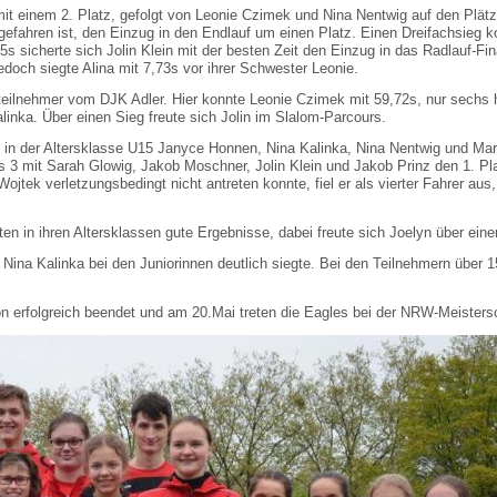
 einem 2. Platz, gefolgt von Leonie Czimek und Nina Nentwig auf den Plätzen
 gefahren ist, den Einzug in den Endlauf um einen Platz. Einen Dreifachsieg 
s sicherte sich Jolin Klein mit der besten Zeit den Einzug in das Radlauf-Fin
och siegte Alina mit 7,73s vor ihrer Schwester Leonie.
ilnehmer vom DJK Adler. Hier konnte Leonie Czimek mit 59,72s, nur sechs h
alinka. Über einen Sieg freute sich Jolin im Slalom-Parcours.
r in der Altersklasse U15 Janyce Honnen, Nina Kalinka, Nina Nentwig und Mar
es 3 mit Sarah Glowig, Jakob Moschner, Jolin Klein und Jakob Prinz den 1. Pla
jtek verletzungsbedingt nicht antreten konnte, fiel er als vierter Fahrer au
 in ihren Altersklassen gute Ergebnisse, dabei freute sich Joelyn über einen 
Nina Kalinka bei den Juniorinnen deutlich siegte. Bei den Teilnehmern über
n erfolgreich beendet und am 20.Mai treten die Eagles bei der NRW-Meistersc