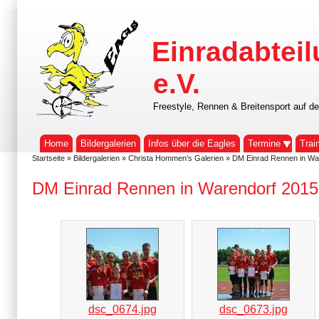
Einradabteil
e.V.
Freestyle, Rennen & Breitensport auf d
Home
Bildergalerien
Infos über die Eagles
Termine
Trai
Startseite
»
Bildergalerien
»
Christa Hommen's Galerien
» DM Einrad Rennen in Wa
DM Einrad Rennen in Warendorf 2015
dsc_0674.jpg
dsc_0673.jpg